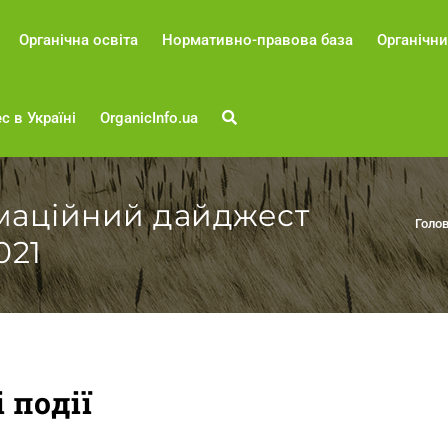
Органічна освіта
Нормативно-правова база
Органічни
с в Україні
OrganicInfo.ua
рмаційний дайджест
Голо
021
 події