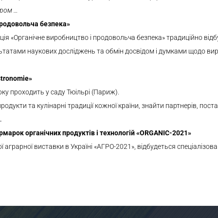
аром …
продовольча безпека»
я «Органічне виробництво і продовольча безпека» традиційно відбу
ьтатами наукових досліджень та обмін досвідом і думками щодо ви
astronomie»
ку проходить у саду Тюільрі (Париж).
одукти та кулінарні традиції кожної країни, знайти партнерів, поста
…
рмарок органічних продуктів і технологій «ORGANIC-2021»
 аграрної виставки в Україні «АГРО-2021», відбудеться спеціалізов