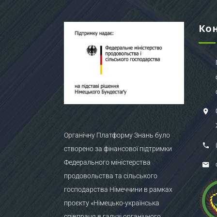
Ко
Органічну Платформу Знань було
створено за фінансової підтримки
Федерального міністерства
продовольства та сільського
господарства Німеччини в рамках
проєкту «Німецько-українська
співпраця в галузі органічного