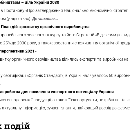
обництвом – ціль України
2030
ив Постанову «Про затвердження Національної економічної стратегії
ом (у відсотках).
Детальніше …
 План дій з розвитку органічного виробництва
ропейського зеленого та курсу та його Стратегій «Від ферми до виде
до 25% до
2030
року, а також зростання споживання органічної проду
 перспективи 2021»
итку органічного овочівництва ділились експерти та виробники на к
у сертифікації «Органік Стандарт», в Україні налічувалось 50 виробн
…
леробства для посилення експортного потенціалу України
осподарської продукції, а також її експортувати, потрібні не тільки 
уть актуальну інформацію, сучасні знання, найкращий досвід до ферм
 подій