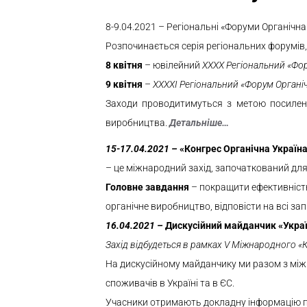
8-9.04.
2021
– Регіональні «Форуми Органічна
Розпочинається серія регіональних форумів, п
8 квітня
– ювілейний
XХХХ Регіональний «Фор
9 квітня
–
XXХХІ Регіональний «Форум Органіч
Заходи проводитимуться з метою посиленн
виробництва.
Детальніше…
15-17
.04.
2021
–
«Конгрес Органічна Україна
– це міжнародний захід, започаткований для
Головне завдання
– покращити ефективність
органічне виробництво, відповісти на всі з
16.04.
2021
–
Дискусійний майданчик «Украї
Захід відбудеться в рамках V Міжнародного «К
На дискусійному майданчику ми разом з між
споживачів в Україні та в ЄС.
Учасники отримають докладну інформацію про