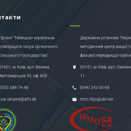
нтакти
Проєкт "Німецько-українська
Державна установа "Наук
співпраця в галузі органічного
методичний центр вищої т
сільського господарства"
фахової передвищої освіти
01601, м. Київ, вул. Велика
03151, м. Київ, вул. Смілян
Житомирська 33, оф. 609
11
(050) 588-74-48
(044) 242-35-68
coa-ukraine@afci.de
nmc.vfpo@ukr.net