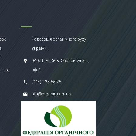
ово-
Федерація органічного руху
а
України.
"
04071, м. Київ, Оболонська 4,
ська,
оф. 1
(044) 425 55 25
ofu@organic.com.ua