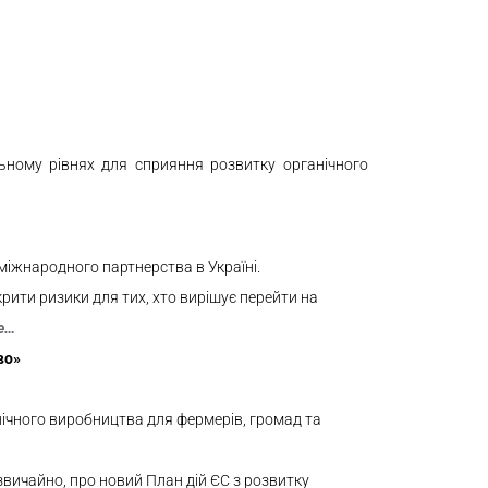
ьному рівнях для сприяння розвитку органічного
міжнародного партнерства в Україні.
ити ризики для тих, хто вирішує перейти на
е…
во»
ічного виробництва для фермерів, громад та
звичайно, про новий План дій ЄС з розвитку