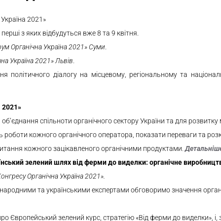
 Україна 2021»
ерші з яких відбудуться вже 8 та 9 квітня.
ум Органічна Україна 2021» Суми
.
на Україна 2021» Львів
.
я політичного діалогу на місцевому, регіональному та націонал
 2021»
 об’єднання спільноти органічного сектору України та для розвитку 
 роботи кожного органічного оператора, показати переваги та розкр
апитання кожного зацікавленого органічними продуктами.
Детальніш
нський зелений шлях від ферми до виделки: органічне виробницт
онгресу Органічна Україна 2021».
народними та українськими експертами обговоримо значення орган
 Європейський зелений курс, стратегію «Від ферми до виделки», і, 