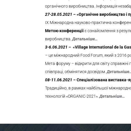
органічного виробництва.
Інформація незаб
27-28
.05.
2021
–
«Органічне виробництво і 
IX Міжнародна науково-практична конференці
Метою конференції
є ознайомлення з резул
виробництва.
Детальніше…
3-6.06.
2021
–
«Village International de la G
– це міжнародний Food Forum, який з
2016
ро
Мета форуму – відкрити для світу справжні пр
співпраці, обмінятися досвідом.
Детальніше
08-11
.06.
2021
–
Спеціалізована виставка-я
Традиційно, в рамках найбільшої міжнародної
технологій «ORGANIC-2021».
Детальніше…