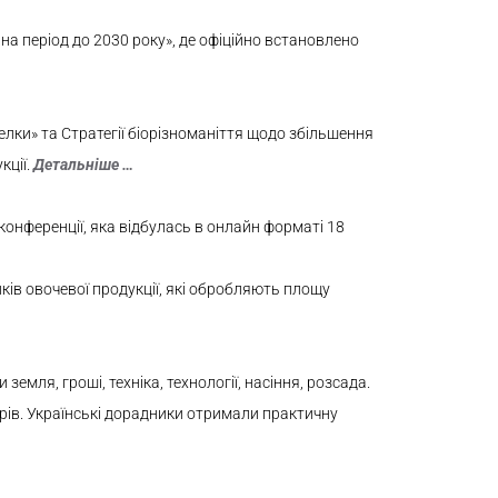
 на період до
2030
року», де офіційно встановлено
лки» та Стратегії біорізноманіття щодо збільшення
кції.
Детальніше …
онференції, яка відбулась в онлайн форматі 18
иків овочевої продукції, які обробляють площу
земля, гроші, техніка, технології, насіння, розсада.
ерів. Українські дорадники отримали практичну