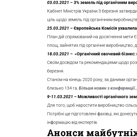
03.03.
2021
–
3% земель під органічним вир
Кабінет Міністрів України 3 березня затверд
ціль щодо земель під органічним виробництв
25.03.
2021
–
Європейська Комісія ухвалила
План дій спрямований на досягнення мети Єв
площ, зайнятих під органічне виробництво, 
18.03.
2021
–
«Органічний овочевий бізнес:
Своїм досвідом та рекомендаціями щодо розв
березня.
Станом на кінець
2020
року, за даними орган
близько 134 га.
Більше новин з конференції
9-11.03.
2021
–
Можливості органічного зем
Для того, щоб наростити виробництво сільськог
Потрібні ще підготовлені фахівці, які донес
інформацію від експертів.
Анонси майбутніх