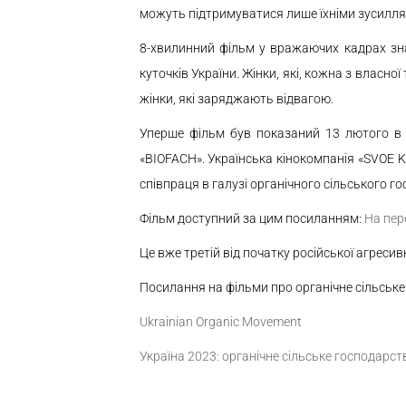
можуть підтримуватися лише їхніми зусиллям
8-хвилинний фільм у вражаючих кадрах знай
куточків України. Жінки, які, кожна з власно
жінки, які заряджають відвагою.
Уперше фільм був показаний 13 лютого в р
«BIOFACH». Українська кінокомпанія «SVOE K
співпраця в галузі органічного сільського г
Фільм доступний за цим посиланням:
На пер
Це вже третій від початку російської агреси
Посилання на фільми про органічне сільське 
Ukrainian Organic Movement
Україна 2023: органічне сільське господарств