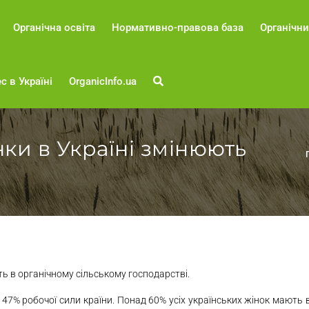
Органічна освіта
Нормативно-правова база
Органічни
с в Україні
OrganicInfo.ua
ки в Україні змінюють
ть в органічному сільському господарстві.
47% робочої сили країни. Понад 60% усіх українських жінок мають в