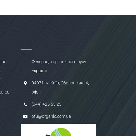
ово-
Федерація органічного руху
а
України.
"
04071, м. Київ, Оболонська 4,
ська,
оф. 1
(044) 425 55 25
ofu@organic.com.ua