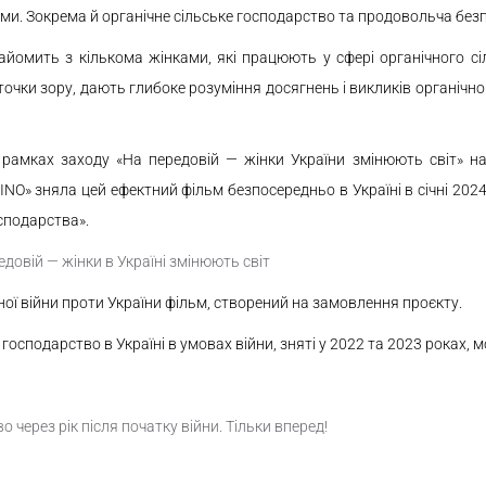
и. Зокрема й органічне сільське господарство та продовольча безп
омить з кількома жінками, які працюють у сфері органічного сіль
ї точки зору, дають глибоке розуміння досягнень і викликів органічно
амках заходу «На передовій — жінки України змінюють світ» на п
INO» зняла цей ефектний фільм безпосередньо в Україні в січні 202
осподарства».
едовій — жінки в Україні змінюють світ
вної війни проти України фільм, створений на замовлення проєкту.
господарство в Україні в умовах війни, зняті у 2022 та 2023 роках, 
о через рік після початку війни. Тільки вперед!