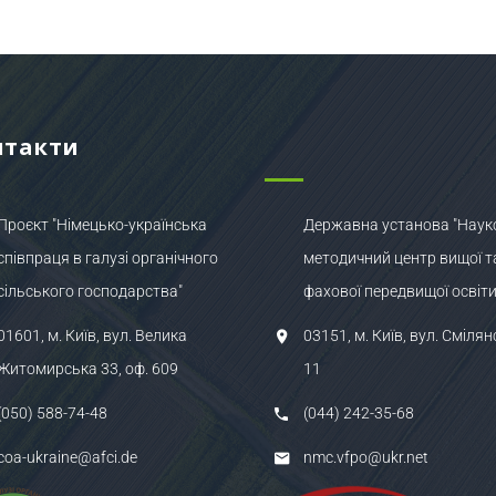
нтакти
Проєкт "Німецько-українська
Державна установа "Наук
співпраця в галузі органічного
методичний центр вищої т
сільського господарства"
фахової передвищої освіти
01601, м. Київ, вул. Велика
03151, м. Київ, вул. Смілян
Житомирська 33, оф. 609
11
(050) 588-74-48
(044) 242-35-68
coa-ukraine@afci.de
nmc.vfpo@ukr.net