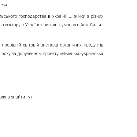
ека.
ського господарства в Україні. Ці жінки з різних
го сектору в Україні в нинішніх умовах війни. Сильні
ровідній світовій виставці органічних продуктів
4 року за дорученням проєкту «Німецько-українська
можна знайти тут: