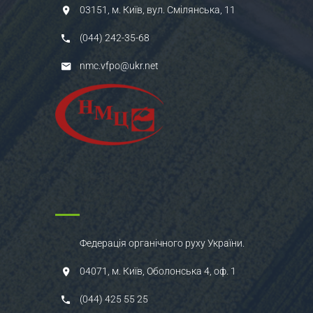
03151, м. Київ, вул. Смілянська, 11
(044) 242-35-68
nmc.vfpo@ukr.net
Федерація органічного руху України.
04071, м. Київ, Оболонська 4, оф. 1
(044) 425 55 25