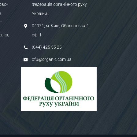
ово-
Федерація органічного руху
а
України.
"
04071, м. Київ, Оболонська 4,
ська,
оф. 1
(044) 425 55 25
ofu@organic.com.ua