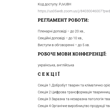
Код доступу: PJvU8H
https://us05web.zoom.us/j/84030046007?
РЕГЛАМЕНТ РОБОТИ:
Пленарні доповіді – до 20 хв.,
Секційні доповіді – до 10 хв.,
Виступи в обговоренні – до 5 хв.
РОБОЧІ МОВИ КОНФЕРЕНЦІЇ:
українська, англійська
С Е К Ц І Ї
Секція 1 Добробут тварин та кліматично ор
Секція 2 Цифрова трансформація тваринницт
Секція 3 Заразна та незаразна патологія тв
Секція 4 Органічне виробництво продукції т