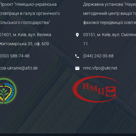
Проєкт "Німецько-українська
Державна установа "Наук
співпраця в галузі органічного
методичний центр вищої т
сільського господарства"
фахової передвищої освіти
01601, м. Київ, вул. Велика
03151, м. Київ, вул. Смілян
Житомирська 33, оф. 609
11
(050) 588-74-48
(044) 242-35-68
coa-ukraine@afci.de
nmc.vfpo@ukr.net