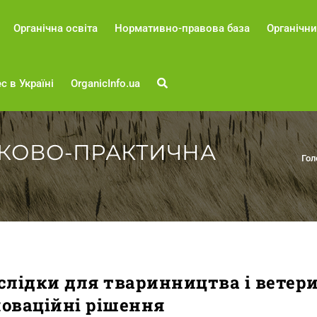
Органічна освіта
Нормативно-правова база
Органічни
с в Україні
OrganicInfo.ua
КОВО-ПРАКТИЧНА
Гол
наслідки для тваринництва і вете
новаційні рішення