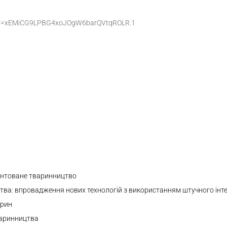
pwd=xEMiCG9LPBG4xoJOgW6barQVtqROLR.1
ієнтоване тваринництво
ва: впровадження нових технологій з використанням штучного інт
арин
варинництва