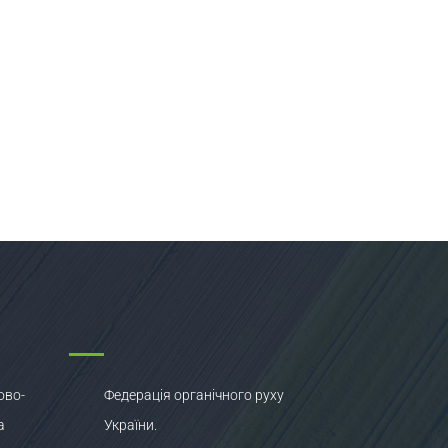
ово-
Федерація органічного руху
а
України.