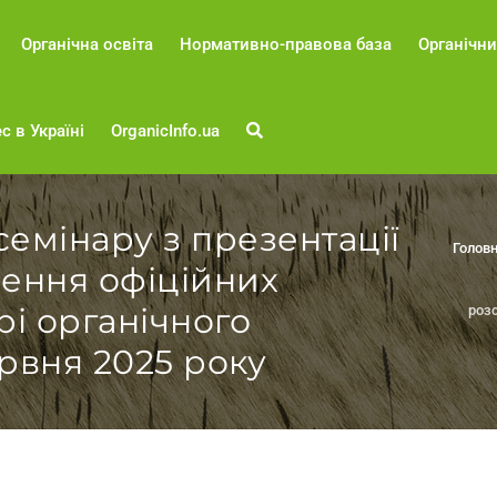
Органічна освіта
Нормативно-правова база
Органічни
с в Україні
OrganicInfo.ua
емінару з презентації
Голов
дення офіційних
рі органічного
розс
рвня 2025 року