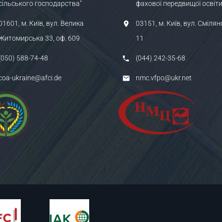
сільського господарства"
фахової передвищої освіти
01601, м. Київ, вул. Велика
03151, м. Київ, вул. Смілян
Житомирська 33, оф. 609
11
(050) 588-74-48
(044) 242-35-68
coa-ukraine@afci.de
nmc.vfpo@ukr.net