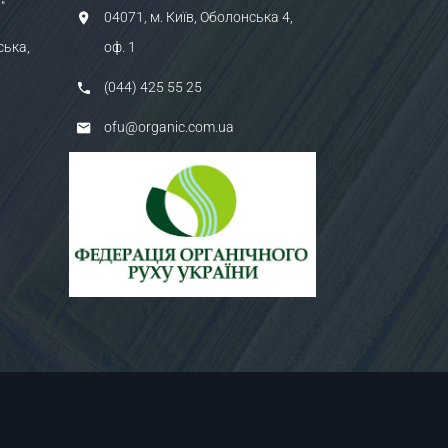
"
04071, м. Київ, Оболонська 4,
ська,
оф. 1
(044) 425 55 25
ofu@organic.com.ua