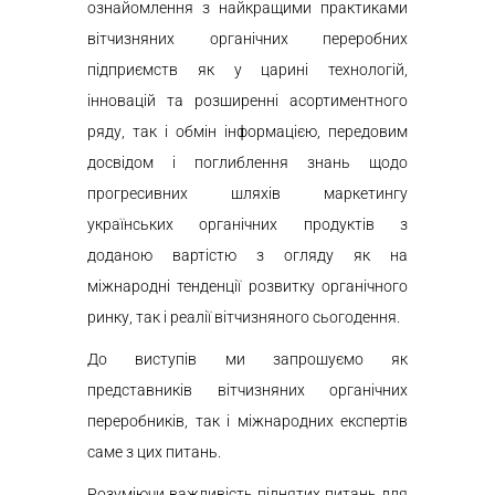
ознайомлення з найкращими практиками
вітчизняних органічних переробних
підприємств як у царині технологій,
інновацій та розширенні асортиментного
ряду, так і обмін інформацією, передовим
досвідом і поглиблення знань щодо
прогресивних шляхів маркетингу
українських органічних продуктів з
доданою вартістю з огляду як на
міжнародні тенденції розвитку органічного
ринку, так і реалії вітчизняного сьогодення.
До виступів ми запрошуємо як
представників вітчизняних органічних
переробників, так і міжнародних експертів
саме з цих питань.
Розуміючи важливість піднятих питань для