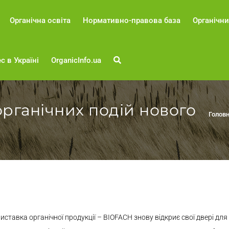
Органічна освіта
Нормативно-правова база
Органічни
с в Україні
OrganicInfo.ua
рганічних подій нового
Голов
тавка органічної продукції – BIOFACH знову відкриє свої двері для в