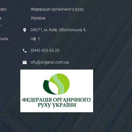
ово-
Федерація органічного руху
а
України.
"
04071, м. Київ, Оболонська 4,
ська,
оф. 1
(044) 425 55 25
ofu@organic.com.ua