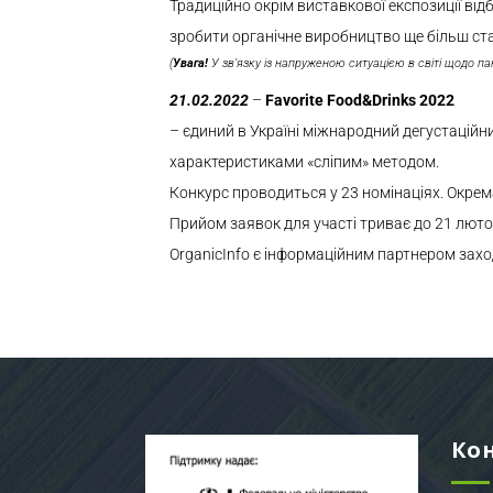
Традиційно окрім виставкової експозиції від
зробити органічне виробництво ще більш ст
(
Увага!
У зв’язку із напруженою ситуацією в світі щодо па
21.02.2022
–
Favorite Food&Drinks 2022
– єдиний в Україні міжнародний дегустаційн
характеристиками «сліпим» методом.
Конкурс проводиться у 23 номінаціях. Окрема
Прийом заявок для участі триває до 21 люто
OrganicInfo є інформаційним партнером зах
Ко