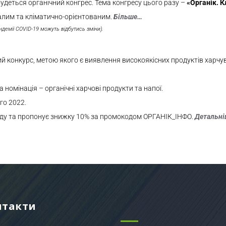
будеться органічний конгрес. Тема конгресу цього разу –
«Органік. К
алим та кліматично-орієнтованим.
Більш
е…
ндемії COVID-19 можуть відбутись зміни).
ий конкурс, метою якого є виявлення високоякісних продуктів харч
 номінація – органічні харчові продукти та напої.
го 2022.
оду та пропонує знижку 10% за промокодом ОРГАНІК_ІНФО.
Детальн
нтакти