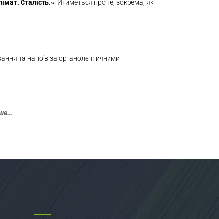
лімат. Сталість.»
. Йтиметься про те, зокрема, як
ування та напоїв за органолептичними
іше…