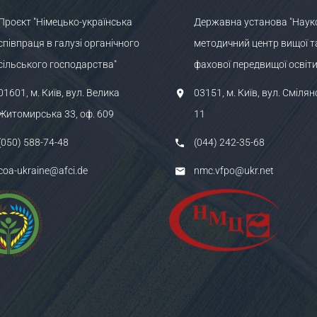
Проєкт "Німецько-українська
Державна установа "Наук
співпраця в галузі органічного
методичний центр вищої т
сільського господарства"
фахової передвищої освіти
01601, м. Київ, вул. Велика
03151, м. Київ, вул. Смілян
Житомирська 33, оф. 609
11
(050) 588-74-48
(044) 242-35-68
coa-ukraine@afci.de
nmc.vfpo@ukr.net