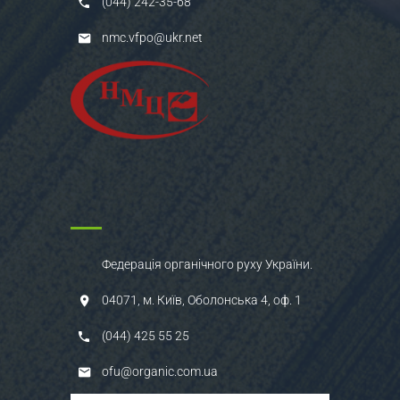
(044) 242-35-68
nmc.vfpo@ukr.net
Федерація органічного руху України.
04071, м. Київ, Оболонська 4, оф. 1
(044) 425 55 25
ofu@organic.com.ua