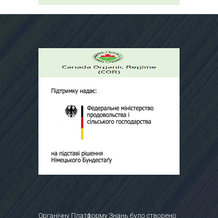
Органічну Платформу Знань було створено