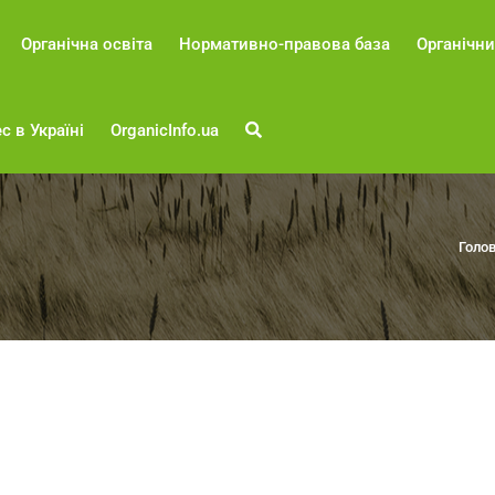
Органічна освіта
Нормативно-правова база
Органічни
с в Україні
OrganicInfo.ua
Голо