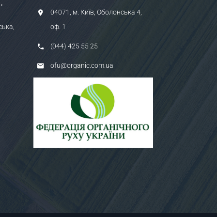
"
04071, м. Київ, Оболонська 4,
ська,
оф. 1
(044) 425 55 25
ofu@organic.com.ua