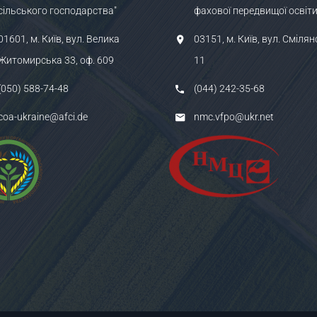
сільського господарства"
фахової передвищої освіти
01601, м. Київ, вул. Велика
03151, м. Київ, вул. Смілян
Житомирська 33, оф. 609
11
(050) 588-74-48
(044) 242-35-68
coa-ukraine@afci.de
nmc.vfpo@ukr.net