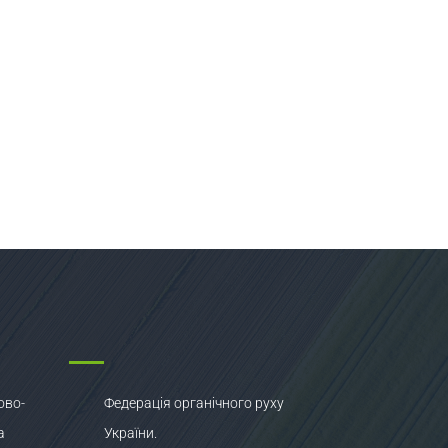
ово-
Федерація органічного руху
а
України.