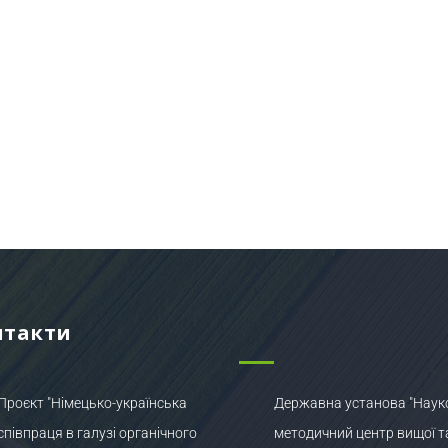
нтакти
Проєкт "Німецько-українська
Державна установа "Наук
співпраця в галузі органічного
методичний центр вищої т