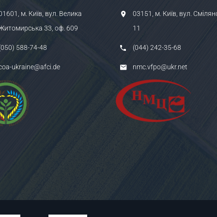
01601, м. Київ, вул. Велика
03151, м. Київ, вул. Смілян
Житомирська 33, оф. 609
11
(050) 588-74-48
(044) 242-35-68
coa-ukraine@afci.de
nmc.vfpo@ukr.net