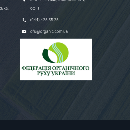
ська,
оф. 1
(044) 425 55 25
ofu@organic.com.ua