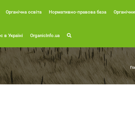
Органічна освіта
Нормативно-правова база
Органічни
с в Україні
OrganicInfo.ua
Го