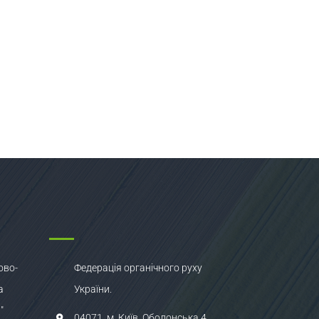
ово-
Федерація органічного руху
а
України.
"
04071, м. Київ, Оболонська 4,