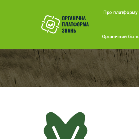
Про платформу
Органічний бізне