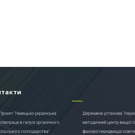
нтакти
Проєкт "Німецько-українська
Державна установа "Наук
співпраця в галузі органічного
методичний центр вищої т
сільського господарства"
фахової передвищої освіти