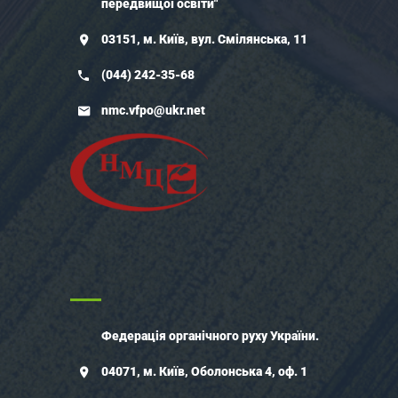
передвищої освіти"
03151, м. Київ, вул. Смілянська, 11
(044) 242-35-68
nmc.vfpo@ukr.net
Федерація органічного руху України.
04071, м. Київ, Оболонська 4, оф. 1