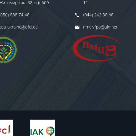
Житомирська 33, оф. 609
11
(050) 588-74-48
(044) 242-35-68
coa-ukraine@afci.de
nmc.vfpo@ukr.net