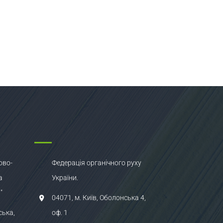
ово-
Федерація органічного руху
а
України.
"
04071, м. Київ, Оболонська 4,
ська,
оф. 1