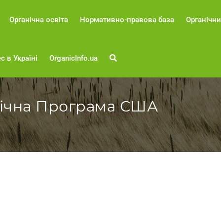
Органічна освіта
Нормативно-правова база
Органічни
с в Україні
OrganicInfo.ua
нічна Програма США