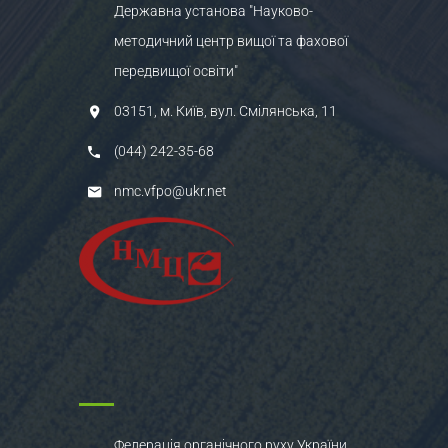
Державна установа "Науково-
методичний центр вищої та фахової
передвищої освіти"
03151, м. Київ, вул. Смілянська, 11
(044) 242-35-68
nmc.vfpo@ukr.net
Федерація органічного руху України.