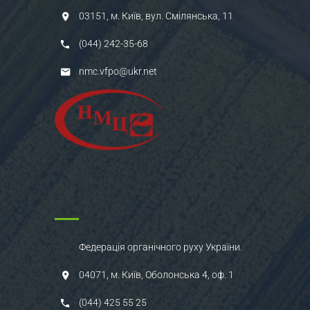
03151, м. Київ, вул. Смілянська, 11
(044) 242-35-68
nmc.vfpo@ukr.net
Федерація органічного руху України.
04071, м. Київ, Оболонська 4, оф. 1
(044) 425 55 25